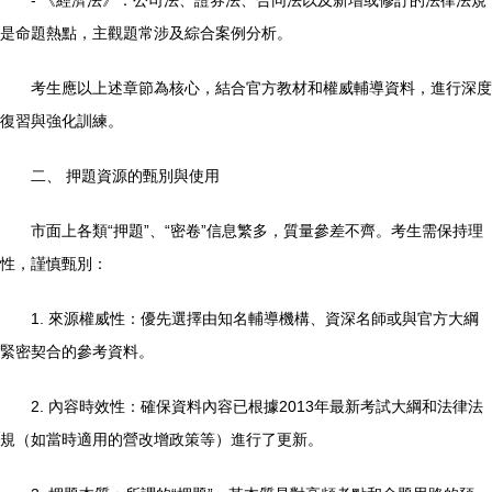
- 《經濟法》：公司法、證券法、合同法以及新增或修訂的法律法規
是命題熱點，主觀題常涉及綜合案例分析。
考生應以上述章節為核心，結合官方教材和權威輔導資料，進行深度
復習與強化訓練。
二、 押題資源的甄別與使用
市面上各類“押題”、“密卷”信息繁多，質量參差不齊。考生需保持理
性，謹慎甄別：
1. 來源權威性：優先選擇由知名輔導機構、資深名師或與官方大綱
緊密契合的參考資料。
2. 內容時效性：確保資料內容已根據2013年最新考試大綱和法律法
規（如當時適用的營改增政策等）進行了更新。