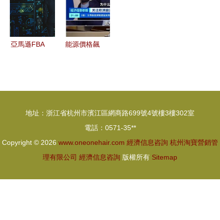
業搏擊市場
浪潮
亞馬遜FBA
能源價格飆
跨境電商市
升引發全球
場將迎30億
產業連鎖震
消費者，經
蕩 歐洲氣
濟信息咨詢
價與印度電
地址：浙江省杭州市濱江區網商路699號4號樓3樓302室
揭示增長新
價暴漲的警
電話：0571-35**
機遇
示
Copyright © 2026
www.oneonehair.com
經濟信息咨詢
杭州淘寶營銷管
理有限公司
經濟信息咨詢
版權所有
Sitemap