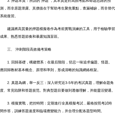
3. 押題本質：所謂的“押題”，其本質是對高頻考點和命題思路的預
測，而非原題泄露。其價值在于幫助考生聚焦重點，查漏補缺，而非替代
系統復習。
建議將高質量的押題模擬卷作為考前實戰演練的工具，用于檢驗學習
成果、熟悉答題節奏和暴露知識盲區。
三、 沖刺階段高效備考策略
1. 回歸基礎，構建體系：在最后階段，切忌一味追求偏題、怪題。
應回歸教材基本概念、原理和準則，形成清晰的知識網絡框架。
2. 真題為綱，舉一反三：深入研究近3-5年的考試真題，理解命題角
度、常見陷阱和答題規范。對典型題目要做到透徹理解，并能靈活變通。
3. 模擬實戰，把控時間：定期進行全真模擬考試，嚴格按照考試時
間作答，訓練答題速度和臨場應變能力，并合理分配各題型時間。