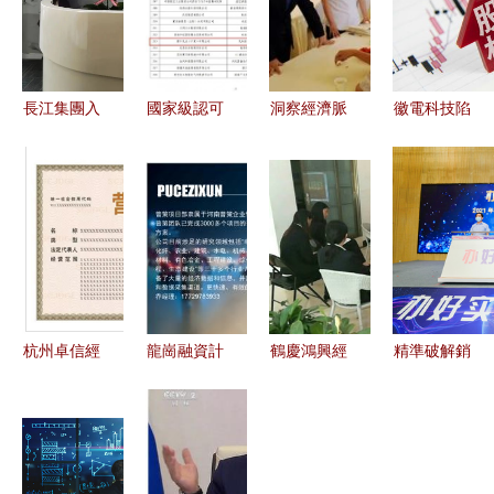
長江集團入
國家級認可
洞察經濟脈
徽電科技陷
駐于楊浦濱
蒙牛寧夏工
動，賦能決
控制權爭
江 新勢啟
廠入選工信
策智慧——
奪，管理層
航，激發城
部首批“卓
北京國研中
喊話“給公
市引擎新動
越級智能工
訊經濟信息
司一條活
能
廠”
咨詢的價值
路”
與實踐
杭州卓信經
龍崗融資計
鶴慶鴻興經
精準破解銷
濟信息咨詢
劃書 研發
濟信息咨詢
路困境 京
義烏個體工
驅動型經濟
服務 專業
東企業購專
商戶注冊全
信息咨詢公
洞察，賦能
項服務計劃
程指導
司融資方案
發展
助力中小企