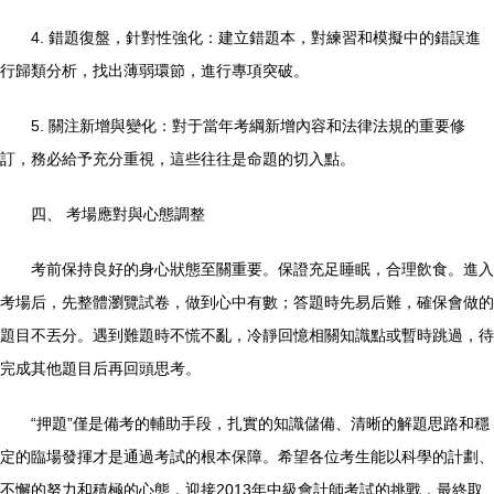
4. 錯題復盤，針對性強化：建立錯題本，對練習和模擬中的錯誤進
行歸類分析，找出薄弱環節，進行專項突破。
5. 關注新增與變化：對于當年考綱新增內容和法律法規的重要修
訂，務必給予充分重視，這些往往是命題的切入點。
四、 考場應對與心態調整
考前保持良好的身心狀態至關重要。保證充足睡眠，合理飲食。進入
考場后，先整體瀏覽試卷，做到心中有數；答題時先易后難，確保會做的
題目不丟分。遇到難題時不慌不亂，冷靜回憶相關知識點或暫時跳過，待
完成其他題目后再回頭思考。
“押題”僅是備考的輔助手段，扎實的知識儲備、清晰的解題思路和穩
定的臨場發揮才是通過考試的根本保障。希望各位考生能以科學的計劃、
不懈的努力和積極的心態，迎接2013年中級會計師考試的挑戰，最終取